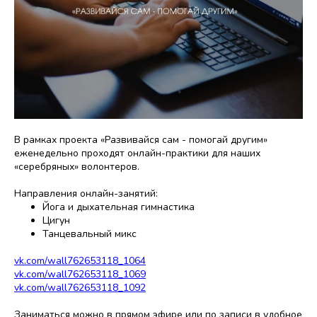
В рамках проекта «Развивайся сам - помогай другим»
еженедельно проходят онлайн-практики для наших
«серебряных» волонтеров.
Направления онлайн-занятий:
Йога и дыхательная гимнастика
Цигун
Танцевальный микс
vk.com/wall762653118_1064
vk.com/wall762653118_1069
vk.com/wall762653118_1092
Заниматься можно в прямом эфире или по записи в удобное