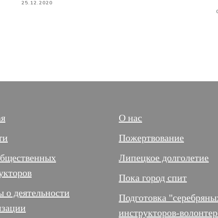
25.12.2020
ая
О нас
ти
Пожертвование
Общественных
Липецкое долголетие
укторов
Пока город спит
ы о деятельности
Подготовка "серебряны
изации
инструкторов-волонтер