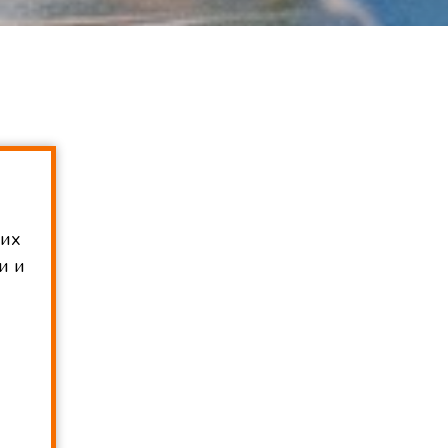
ших
и и