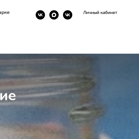
арке
Личный кабинет
ие