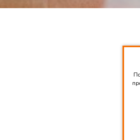
По
пр