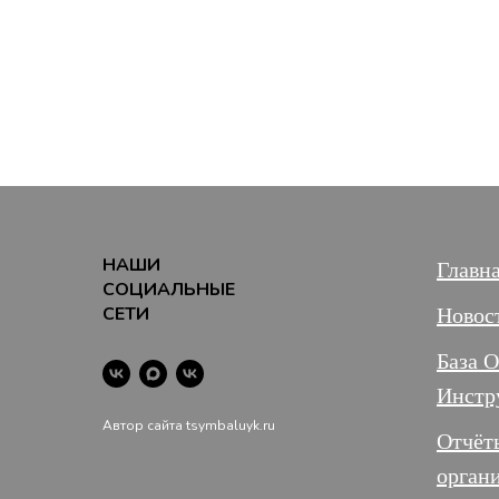
НАШИ
Главн
СОЦИАЛЬНЫЕ
СЕТИ
Новос
База 
Инстр
Автор сайта tsymbaluyk.ru
Отчёт
орган