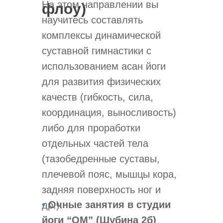
На этом направлении вы
флоу)
научитесь составлять
комплексы динамической
суставной гимнастики с
использованием асан йоги
для развития физических
качеств (гибкость, сила,
координация, выносливость)
либо для проработки
отдельных частей тела
(тазобедренные суставы,
плечевой пояс, мышцы кора,
задняя поверхность ног и
•
Очные занятия в студии
др.).
йоги “ОМ” (Шубина 2б)