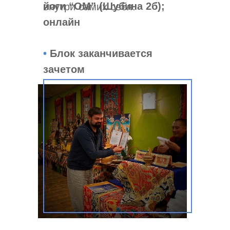
йоги “ОМ” (Шубина 2б);
внутри самих себя.
онлайн
•
Блок заканчивается
зачетом