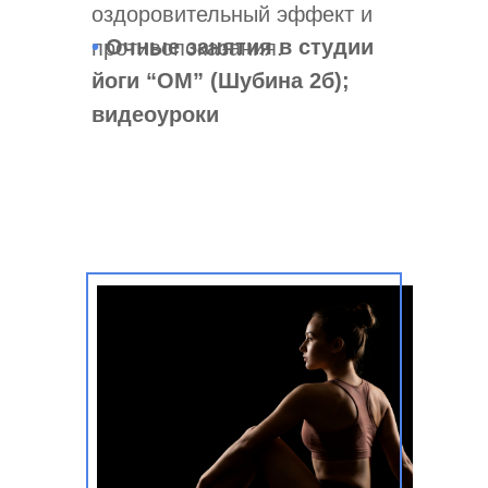
оздоровительный эффект и
•
Очные занятия в студии
противопоказания.
йоги “ОМ” (Шубина 2б);
видеоуроки