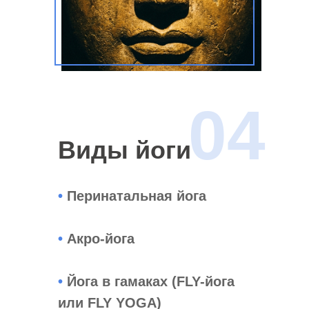
04
Виды йоги
•
Перинатальная йога
•
Акро-йога
•
Йога в гамаках (FLY-йога
или FLY YOGA)