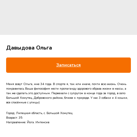
Давыдова Ольга
Записаться
Меня зовут Ольга, мне 34 года. В спорте я, так или иначе, почти всю жизнь. Очень
понравилась Ваша философия нести пропаганду здорового образа жизни в массы, а
так же сделать это доступным. Переехали с супругом в конце года за город, в село
Большой Хомутец, Добровского района, ближе к природе. У нас 3 собаки и 4 кошки,
все спасённые с улицы)
Город: Липецкая область, с. Большой Хомутец
Возраст: 35
Направление: Йога. Интенсив