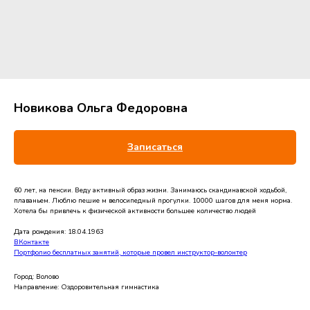
Новикова Ольга Федоровна
Записаться
60 лет, на пенсии. Веду активный образ жизни. Занимаюсь скандинавской ходьбой,
плаваньем. Люблю пешие м велосипедный прогулки. 10000 шагов для меня норма.
Хотела бы привлечь к физической активности большее количество людей
Дата рождения: 18.04.1963
ВКонтакте
Портфолио бесплатных занятий, которые провел инструктор-волонтер
Город: Волово
Направление: Оздоровительная гимнастика