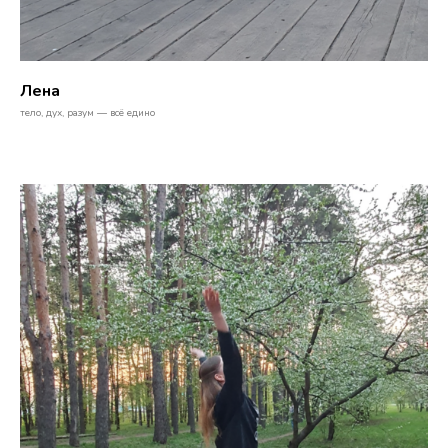
Лена
тело, дух, разум — всё едино