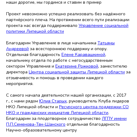
наши дорогие, мы гордимся и ставим в пример
Проект невозможно успешно реализовать без надёжного
партнёрского плеча. На протяжении всего пути реализации
проекта нас всегда поддерживало
Управление социальной
политики Липецкой области
Благодарим Управление в лице начальника
Татьяны
Андреевой
за всестороннюю поддержку и опору.
Отдельная благодарность
Елене Каравашкиной
,
начальнику отдела по работе с негосударственным
сектором Управления и
Екатерине Рожковой
, заместителю
директора
Центра социальной защиты Липецкой области
за
отзывчивость и помощь в проведении каждого
мероприятия.
С самого начала деятельности нашей организации, с 2017
г., с нами рядом
Юлия Старых
, руководитель Клуба лидеров
НКО Липецкой области и
Ресурсного центра поддержки СО
НКО и гражданских инициатив Липецкой области
.
Благодарим за плодотворное сотрудничество
ЛГПУ имени
П.П.Семенова-Тян-Шанского
отдельная благодарность
Научно-образовательному центру