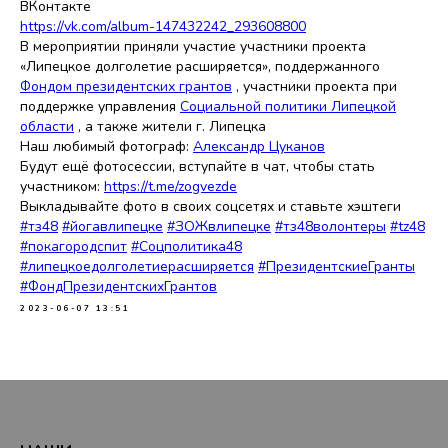
ВКонтакте
https://vk.com/album-147432242_293608800
В мероприятии приняли участие участники проекта
«Липецкое долголетие расширяется», поддержанного
Фондом президентских грантов
, участники проекта при
поддержке управления
Социальной политики Липецкой
области
, а также жители г. Липецка
Наш любимый фотограф:
Александр Цуканов
Будут ещё фотосессии, вступайте в чат, чтобы стать
участником:
https://t.me/zogvezde
Выкладывайте фото в своих соцсетях и ставьте хэштеги
#тз48
#йогавлипецке
#ЗОЖвлипецке
#тз48волонтеры
#tz48
#покагородспит
#Соцполитика48
#липецкоедолголетиерасширяется
#ПрезидентскиеГранты
#ФондПрезидентскихГрантов
2023-06-07 13:51