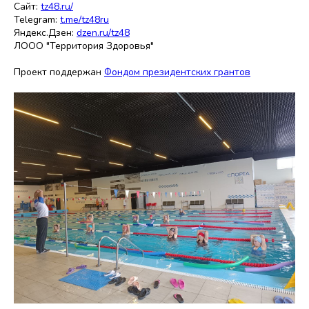
Сайт:
tz48.ru/
Telegram:
t.me/tz48ru
Яндекс.Дзен:
dzen.ru/tz48
ЛООО "Территория Здоровья"
Проект поддержан
Фондом президентских грантов