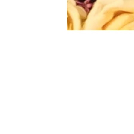
Портфолио занятий
информацию о проведенных занятиях после их зав