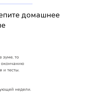
епите домашнее
ие
 зуме, то
о окончанию
 и тесты.
дующей недели.