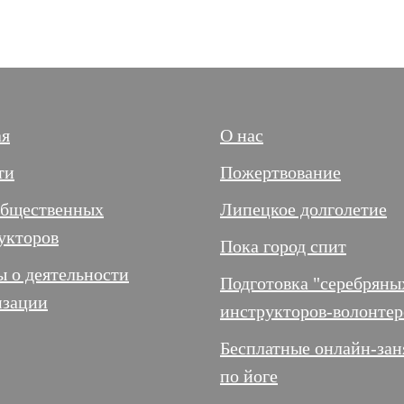
ая
О нас
ти
Пожертвование
Общественных
Липецкое долголетие
укторов
Пока город спит
ы о деятельности
Подготовка "серебряны
изации
инструкторов-волонтер
Бесплатные онлайн-зан
по йоге